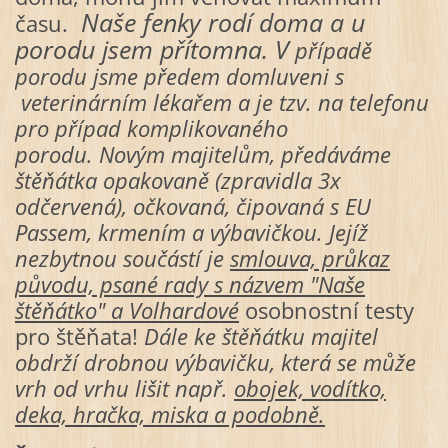
Naše fenky rodí doma a u
času.
porodu jsem přítomna.
V
případě
porodu jsme předem domluveni s
veterinárním lékařem a je tzv. na telefonu
pro případ komplikovaného
porodu. Novým majitelům, předáváme
štěňátka opakovaně (zpravidla 3x
odčervená), očkovaná, čipovaná s EU
Passem, krmením a výbavičkou. Jejíž
nezbytnou součástí je
smlouva, průkaz
původu, psané rady s názvem "Naše
štěňátko" a Volhardové
osobnostní testy
pro štěňata!
Dále ke štěňátku majitel
obdrží drobnou výbavičku, která se může
vrh od vrhu lišit např.
obojek, vodítko,
deka, hračka, miska a podobně.