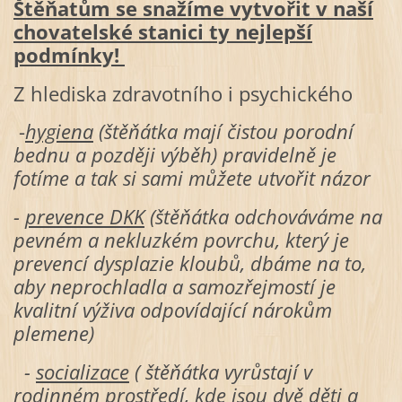
Štěňatům se snažíme vytvořit v naší
chovatelské stanici ty nejlepší
podmínky!
Z hlediska zdravotního i psychického
-
hygiena
(štěňátka mají čistou porodní
bednu a později výběh) pravidelně je
fotíme a tak si sami můžete utvořit názor
-
prevence DKK
(štěňátka odchováváme na
pevném a nekluzkém povrchu, který je
prevencí dysplazie kloubů, dbáme na to,
aby neprochladla a samozřejmostí je
kvalitní výživa odpovídající nárokům
plemene)
-
socializace
( štěňátka vyrůstají v
rodinném prostředí, kde jsou dvě děti a