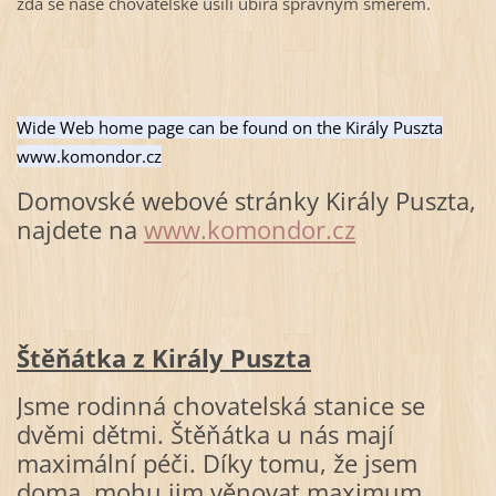
zda se naše chovatelské úsilí ubírá správným směrem.
Wide Web home page can be found on the Király Puszta
www.komondor.cz
Domovské webové stránky Király Puszta,
najdete na
www.komondor.cz
Štěňátka z Király Puszta
Jsme rodinná chovatelská stanice se
dvěmi dětmi. Štěňátka u nás mají
maximální péči. Díky tomu, že jsem
doma, mohu jim věnovat maximum