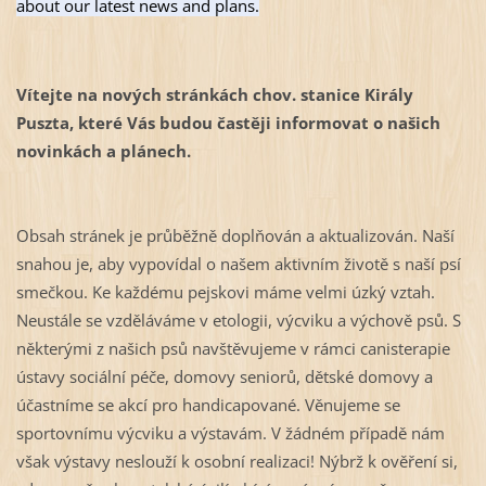
about our latest news and plans.
Vítejte na nových stránkách chov. stanice Király
Puszta, které Vás budou častěji informovat o našich
novinkách a plánech.
Obsah stránek je průběžně doplňován a aktualizován. Naší
snahou je, aby vypovídal o našem aktivním životě s naší psí
smečkou. Ke každému pejskovi máme velmi úzký vztah.
Neustále se vzděláváme v etologii, výcviku a výchově psů. S
některými z našich psů navštěvujeme v rámci canisterapie
ústavy sociální péče, domovy seniorů, dětské domovy a
účastníme se akcí pro handicapované. Věnujeme se
sportovnímu výcviku a výstavám. V žádném případě nám
však výstavy neslouží k osobní realizaci! Nýbrž k ověření si,