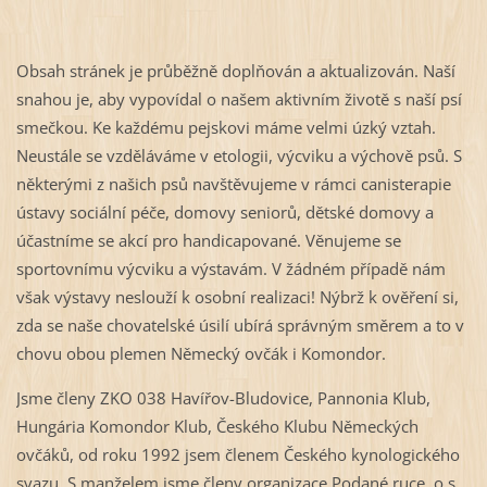
Obsah stránek je průběžně doplňován a aktualizován. Naší
snahou je, aby vypovídal o našem aktivním životě s naší psí
smečkou. Ke každému pejskovi máme velmi úzký vztah.
Neustále se vzděláváme v etologii, výcviku a výchově psů. S
některými z našich psů navštěvujeme v rámci canisterapie
ústavy sociální péče, domovy seniorů, dětské domovy a
účastníme se akcí pro handicapované. Věnujeme se
sportovnímu výcviku a výstavám. V žádném případě nám
však výstavy neslouží k osobní realizaci! Nýbrž k ověření si,
zda se naše chovatelské úsilí ubírá správným směrem a to v
chovu obou plemen Německý ovčák i Komondor.
Jsme členy ZKO 038 Havířov-Bludovice, Pannonia Klub,
Hungária Komondor Klub, Českého Klubu Německých
ovčáků, od roku 1992 jsem členem Českého kynologického
svazu. S manželem jsme členy organizace Podané ruce, o.s.