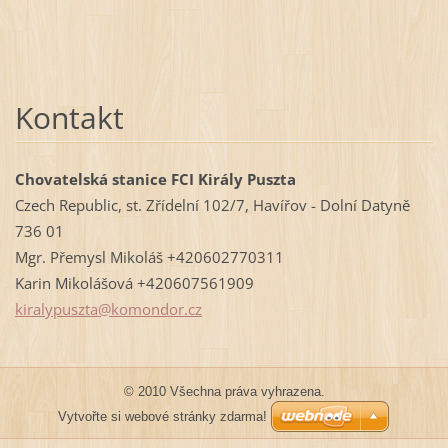
Kontakt
Chovatelská stanice FCI Király Puszta
Czech Republic, st. Zřídelní 102/7, Havířov - Dolní Datyně
736 01
Mgr. Přemysl Mikoláš +420602770311
Karin Mikolášová +420607561909
kiralypu
szta@kom
ondor.cz
© 2010 Všechna práva vyhrazena.
Vytvořte si webové stránky zdarma!